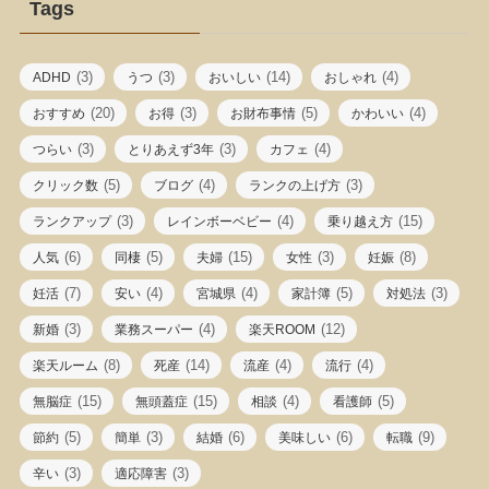
Tags
(3)
(3)
(14)
(4)
ADHD
うつ
おいしい
おしゃれ
(20)
(3)
(5)
(4)
おすすめ
お得
お財布事情
かわいい
(3)
(3)
(4)
つらい
とりあえず3年
カフェ
(5)
(4)
(3)
クリック数
ブログ
ランクの上げ方
(3)
(4)
(15)
ランクアップ
レインボーベビー
乗り越え方
(6)
(5)
(15)
(3)
(8)
人気
同棲
夫婦
女性
妊娠
(7)
(4)
(4)
(5)
(3)
妊活
安い
宮城県
家計簿
対処法
(3)
(4)
(12)
新婚
業務スーパー
楽天ROOM
(8)
(14)
(4)
(4)
楽天ルーム
死産
流産
流行
(15)
(15)
(4)
(5)
無脳症
無頭蓋症
相談
看護師
(5)
(3)
(6)
(6)
(9)
節約
簡単
結婚
美味しい
転職
(3)
(3)
辛い
適応障害