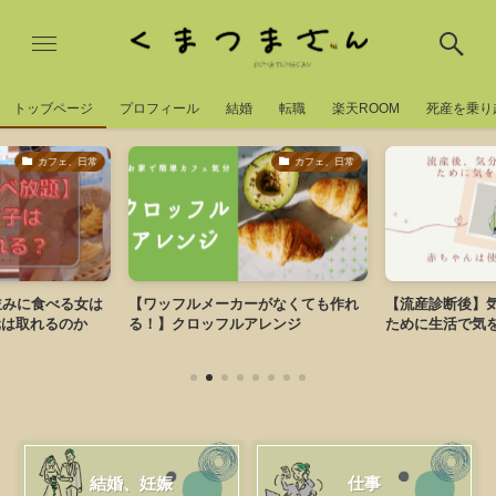
トッブページ
プロフィール
結婚
転職
楽天ROOM
死産を乗り
カフェ、日常
カフェ、日常
並みに食べる女は
【ワッフルメーカーがなくても作れ
【流産診断後】
元は取れるのか
る！】クロッフルアレンジ
ために生活で気
結婚、妊娠
仕事