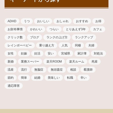
ADHD
うつ
おいしい
おしゃれ
おすすめ
お得
お財布事情
かわいい
つらい
とりあえず3年
カフェ
クリック数
ブログ
ランクの上げ方
ランクアップ
レインボーベビー
乗り越え方
人気
同棲
夫婦
女性
妊娠
妊活
安い
宮城県
家計簿
対処法
新婚
業務スーパー
楽天ROOM
楽天ルーム
死産
流産
流行
無脳症
無頭蓋症
相談
看護師
節約
簡単
結婚
美味しい
転職
辛い
適応障害