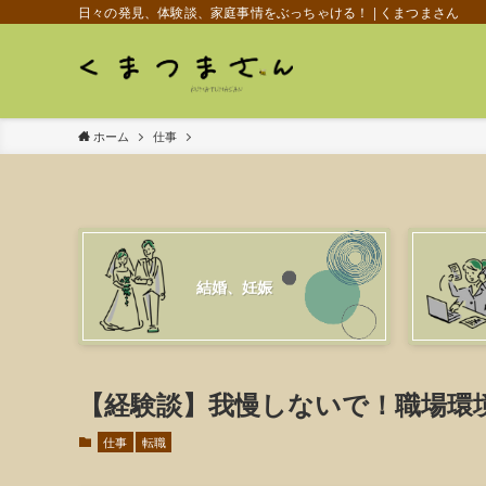
日々の発見、体験談、家庭事情をぶっちゃける！ | くまつまさん
ホーム
仕事
結婚、妊娠
【経験談】我慢しないで！職場環
仕事
転職