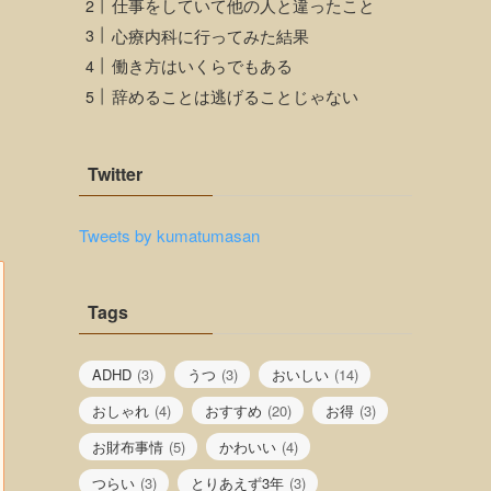
仕事をしていて他の人と違ったこと
心療内科に行ってみた結果
働き方はいくらでもある
辞めることは逃げることじゃない
Twitter
Tweets by kumatumasan
Tags
ADHD
(3)
うつ
(3)
おいしい
(14)
おしゃれ
(4)
おすすめ
(20)
お得
(3)
お財布事情
(5)
かわいい
(4)
つらい
(3)
とりあえず3年
(3)