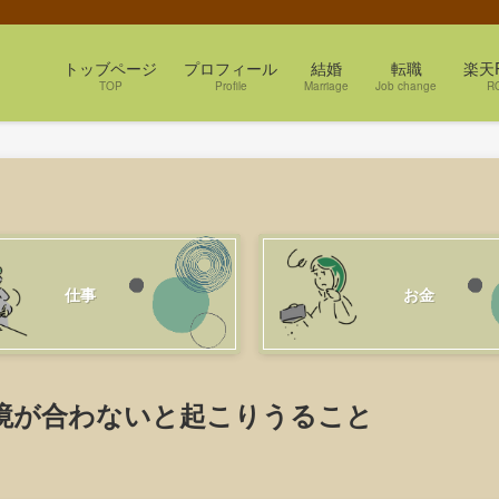
トッブページ
プロフィール
結婚
転職
楽天
TOP
Profile
Marriage
Job change
R
仕事
お金
境が合わないと起こりうること