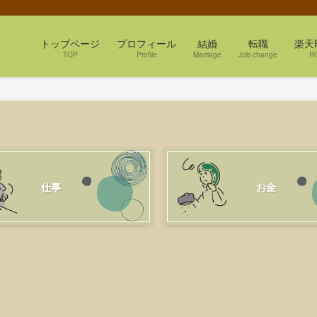
トッブページ
プロフィール
結婚
転職
楽天
TOP
Profile
Marriage
Job change
R
仕事
お金