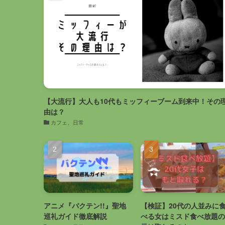
【大流行】大人も10代もミッフィーブーム到来中！その
由は？
カフェ、日常
アニメ『バクテン!!』聖地
【検証】20代の人並みに
巡礼ガイド徹底解説
べる女はミスド食べ放題の