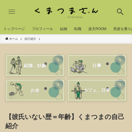
トッブページ
プロフィール
結婚
転職
楽天ROOM
死産を乗り
ホーム
自己紹介
結婚、妊娠
仕事
お金
カフェ、日常
【彼氏いない歴＝年齢】くまつまの自己
紹介