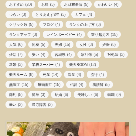
(20)
(3)
(5)
(4)
おすすめ
お得
お財布事情
かわいい
(3)
(3)
(4)
つらい
とりあえず3年
カフェ
(5)
(4)
(3)
クリック数
ブログ
ランクの上げ方
(3)
(4)
(15)
ランクアップ
レインボーベビー
乗り越え方
(6)
(5)
(15)
(3)
(8)
人気
同棲
夫婦
女性
妊娠
(7)
(4)
(4)
(5)
(3)
妊活
安い
宮城県
家計簿
対処法
(3)
(4)
(12)
新婚
業務スーパー
楽天ROOM
(8)
(14)
(4)
(4)
楽天ルーム
死産
流産
流行
(15)
(15)
(4)
(5)
無脳症
無頭蓋症
相談
看護師
(5)
(3)
(6)
(6)
(9)
節約
簡単
結婚
美味しい
転職
(3)
(3)
辛い
適応障害