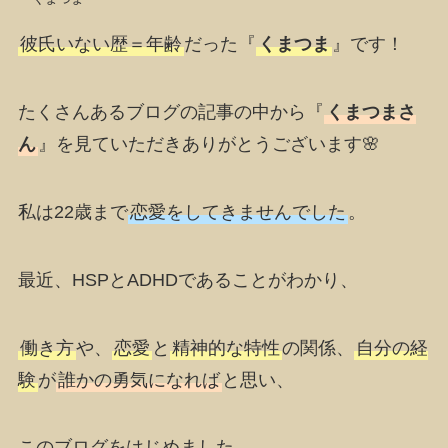
彼氏いない歴＝年齢
だった『
くまつま
』です！
たくさんあるブログの記事の中から『
くまつまさ
ん
』を見ていただきありがとうございます🌸
私は22歳まで
恋愛をしてきませんでした
。
最近、
HSPとADHD
であることがわかり、
働き方
や、
恋愛
と
精神的な特性
の関係、
自分の経
験
が
誰かの勇気になれば
と思い、
このブログをはじめました。