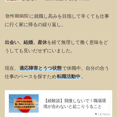
急性期病院
に就職し高みを目指して辛くても仕事
に行く家に帰るの繰り返し。
出会い、結婚、産休
を経て無理して働く意味をど
うしても見いだせずにいました。
現在、
適応障害とうつ状態
で休職中。自分の合う
仕事のペースを探すため
転職活動中
。
【経験談】我慢しないで！職場環
境が合わないと起こりうること
くまつまさん