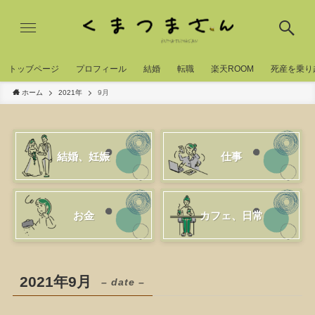
トッブページ
プロフィール
結婚
転職
楽天ROOM
死産を乗り
ホーム
2021年
9月
結婚、妊娠
仕事
お金
カフェ、日常
2021年9月
– date –