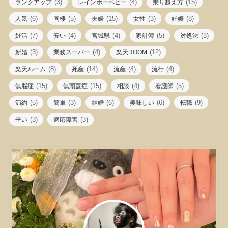
(3)
(4)
(15)
ランクアップ
レインボーベビー
乗り越え方
(6)
(5)
(15)
(3)
(8)
人気
同棲
夫婦
女性
妊娠
(7)
(4)
(4)
(5)
(3)
妊活
安い
宮城県
家計簿
対処法
(3)
(4)
(12)
新婚
業務スーパー
楽天ROOM
(8)
(14)
(4)
(4)
楽天ルーム
死産
流産
流行
(15)
(15)
(4)
(5)
無脳症
無頭蓋症
相談
看護師
(5)
(3)
(6)
(6)
(9)
節約
簡単
結婚
美味しい
転職
(3)
(3)
辛い
適応障害