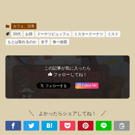
カフェ、日常
20代
お得
ドーナツビュッフェ
ミスタードーナツ
ミスド
もとは取れるのか
女子
食べ放題
この記事が気に入ったら
フォローしてね！
Follow Me
よかったらシェアしてね！