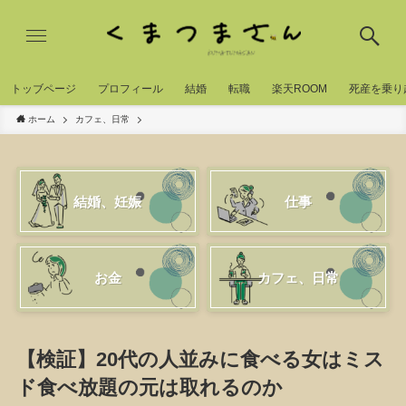
トッブページ
プロフィール
結婚
転職
楽天ROOM
死産を乗り
ホーム
カフェ、日常
結婚、妊娠
仕事
お金
カフェ、日常
【検証】20代の人並みに食べる女はミス
ド食べ放題の元は取れるのか