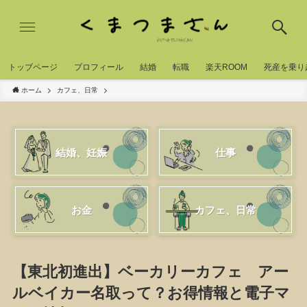
トッブページ
プロフィール
結婚
転職
楽天ROOM
死産を乗り
ホーム
カフェ、日常
結婚、妊娠
仕事
お金
カフェ、日常
【東北初進出】ベーカリーカフェ アー
ルベイカー名取って？お得情報と電子マ