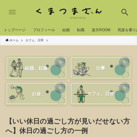
トッブページ
プロフィール
結婚
転職
楽天ROOM
死産を乗り
ホーム
カフェ、日常
結婚、妊娠
仕事
お金
カフェ、日常
【いい休日の過ごし方が見いだせない方
へ】休日の過ごし方の一例