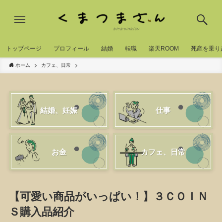
トッブページ
プロフィール
結婚
転職
楽天ROOM
死産を乗り
ホーム
カフェ、日常
結婚、妊娠
仕事
お金
カフェ、日常
【可愛い商品がいっぱい！】３ＣＯＩＮ
Ｓ購入品紹介