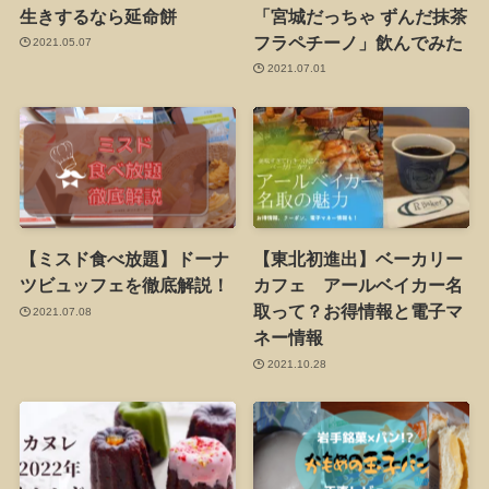
生きするなら延命餅
「宮城だっちゃ ずんだ抹茶
フラペチーノ」飲んでみた
2021.05.07
2021.07.01
【ミスド食べ放題】ドーナ
【東北初進出】ベーカリー
ツビュッフェを徹底解説！
カフェ アールベイカー名
取って？お得情報と電子マ
2021.07.08
ネー情報
2021.10.28