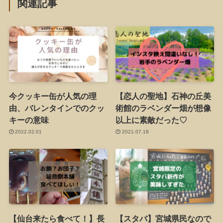
関連記事
今クッキー缶が人気の理
【恋人の聖地】石神の丘美
由、バレンタインでのクッ
術館のラベンダー畑が想像
キーの意味
以上に素敵だった♡
2022.02.01
2021.07.18
【仙台来たら食べて！】長
【スタバ】宮城県民なので