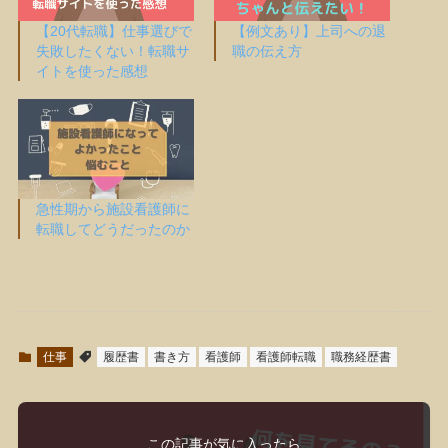
【20代転職】仕事選びで
【例文あり】上司への退
失敗したくない！転職サ
職の伝え方
イトを使った感想
急性期から施設看護師に
転職してどうだったのか
仕事
履歴書
書き方
看護師
看護師転職
職務経歴書
この記事が気に入ったら