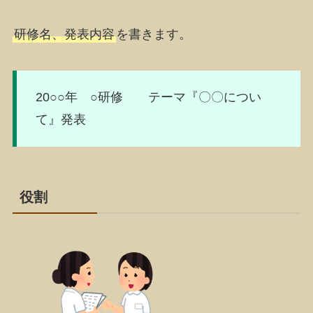
研修名、発表内容
を書きます。
20○○年 ○研修 テーマ『〇〇につい
て』発表
役割