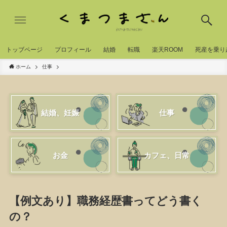
トッブページ
プロフィール
結婚
転職
楽天ROOM
死産を乗り
ホーム
仕事
結婚、妊娠
仕事
お金
カフェ、日常
【例文あり】職務経歴書ってどう書く
の？