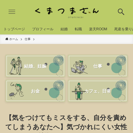
トッブページ
プロフィール
結婚
転職
楽天ROOM
死産を乗り
ホーム
仕事
結婚、妊娠
仕事
お金
カフェ、日常
【気をつけてもミスをする、自分を責め
てしまうあなたへ】気づかれにくい女性