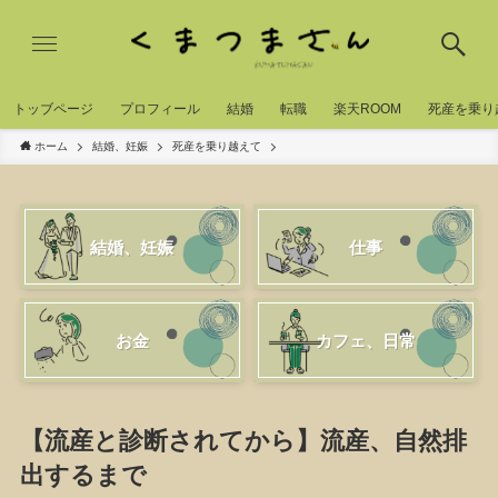
トッブページ
プロフィール
結婚
転職
楽天ROOM
死産を乗り
ホーム
結婚、妊娠
死産を乗り越えて
結婚、妊娠
仕事
お金
カフェ、日常
【流産と診断されてから】流産、自然排
出するまで