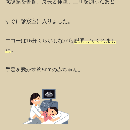
問診票を書き、身長と体重、血圧を測ったあと
すぐに
診察室
に入りました。
エコーは
15分
くらいしながら
説明してくれまし
た
。
手足を動かす
約5cmの赤ちゃん
。