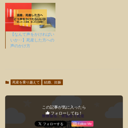
【なんて声をかければい
いか‥】死産した方への
声のかけ方
死産を乗り越えて
結婚、妊娠
この記事が気に入ったら
フォローしてね！
Follow Me