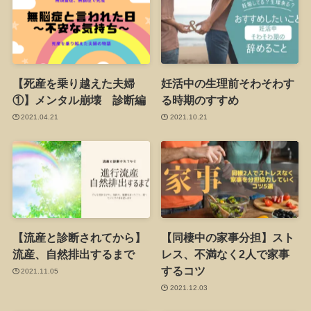
【死産を乗り越えた夫婦
妊活中の生理前そわそわす
①】メンタル崩壊 診断編
る時期のすすめ
2021.04.21
2021.10.21
【流産と診断されてから】
【同棲中の家事分担】スト
流産、自然排出するまで
レス、不満なく2人で家事
するコツ
2021.11.05
2021.12.03