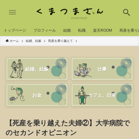
トッブページ
プロフィール
結婚
転職
楽天ROOM
死産を乗り
ホーム
結婚、妊娠
死産を乗り越えて
結婚、妊娠
仕事
お金
カフェ、日常
【死産を乗り越えた夫婦②】大学病院で
のセカンドオピニオン