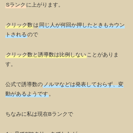
Sランク
に上がります。
クリック数
は
同じ人が何回か押したときもカウン
トされる
ので
クリック数と誘導数は比例しない
ことがありま
す。
公式で誘導数の
ノルマなどは発表しておらず、変
動があるようです
。
ちなみに私は現在
Bランク
で