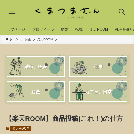
トッブページ
プロフィール
結婚
転職
楽天ROOM
死産を乗り
ホーム
お金
楽天ROOM
結婚、妊娠
仕事
お金
カフェ、日常
【楽天ROOM】商品投稿(これ！)の仕方
楽天ROOM