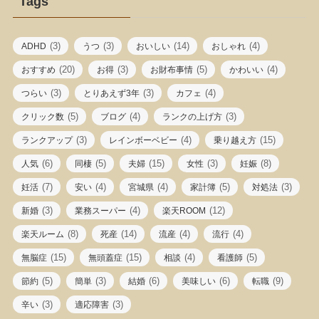
Tags
(3)
(3)
(14)
(4)
ADHD
うつ
おいしい
おしゃれ
(20)
(3)
(5)
(4)
おすすめ
お得
お財布事情
かわいい
(3)
(3)
(4)
つらい
とりあえず3年
カフェ
(5)
(4)
(3)
クリック数
ブログ
ランクの上げ方
(3)
(4)
(15)
ランクアップ
レインボーベビー
乗り越え方
(6)
(5)
(15)
(3)
(8)
人気
同棲
夫婦
女性
妊娠
(7)
(4)
(4)
(5)
(3)
妊活
安い
宮城県
家計簿
対処法
(3)
(4)
(12)
新婚
業務スーパー
楽天ROOM
(8)
(14)
(4)
(4)
楽天ルーム
死産
流産
流行
(15)
(15)
(4)
(5)
無脳症
無頭蓋症
相談
看護師
(5)
(3)
(6)
(6)
(9)
節約
簡単
結婚
美味しい
転職
(3)
(3)
辛い
適応障害