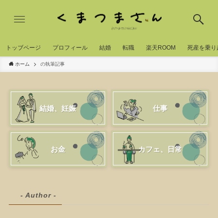
トッブページ
プロフィール
結婚
転職
楽天ROOM
死産を乗り
ホーム
の執筆記事
結婚、妊娠
仕事
お金
カフェ、日常
- Author -