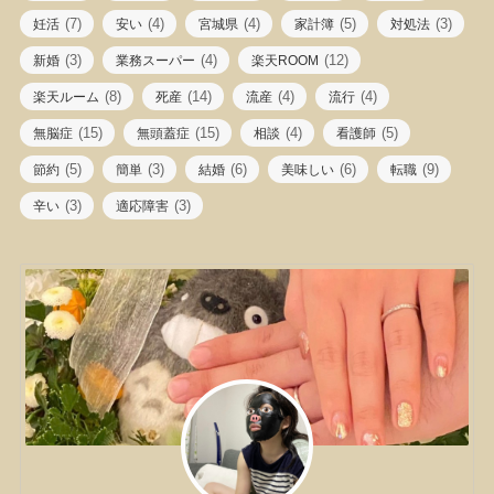
(7)
(4)
(4)
(5)
(3)
妊活
安い
宮城県
家計簿
対処法
(3)
(4)
(12)
新婚
業務スーパー
楽天ROOM
(8)
(14)
(4)
(4)
楽天ルーム
死産
流産
流行
(15)
(15)
(4)
(5)
無脳症
無頭蓋症
相談
看護師
(5)
(3)
(6)
(6)
(9)
節約
簡単
結婚
美味しい
転職
(3)
(3)
辛い
適応障害