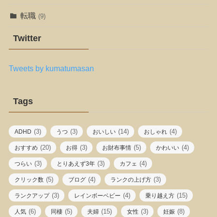
転職
(9)
Twitter
Tweets by kumatumasan
Tags
(3)
(3)
(14)
(4)
ADHD
うつ
おいしい
おしゃれ
(20)
(3)
(5)
(4)
おすすめ
お得
お財布事情
かわいい
(3)
(3)
(4)
つらい
とりあえず3年
カフェ
(5)
(4)
(3)
クリック数
ブログ
ランクの上げ方
(3)
(4)
(15)
ランクアップ
レインボーベビー
乗り越え方
(6)
(5)
(15)
(3)
(8)
人気
同棲
夫婦
女性
妊娠