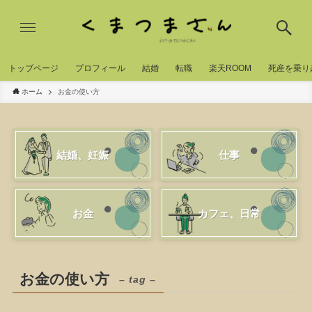
トッブページ
プロフィール
結婚
転職
楽天ROOM
死産を乗り
ホーム
お金の使い方
結婚、妊娠
仕事
お金
カフェ、日常
お金の使い方
– tag –