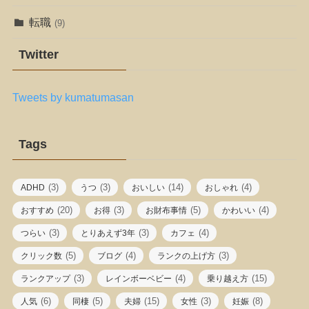
転職
(9)
Twitter
Tweets by kumatumasan
Tags
(3)
(3)
(14)
(4)
ADHD
うつ
おいしい
おしゃれ
(20)
(3)
(5)
(4)
おすすめ
お得
お財布事情
かわいい
(3)
(3)
(4)
つらい
とりあえず3年
カフェ
(5)
(4)
(3)
クリック数
ブログ
ランクの上げ方
(3)
(4)
(15)
ランクアップ
レインボーベビー
乗り越え方
(6)
(5)
(15)
(3)
(8)
人気
同棲
夫婦
女性
妊娠