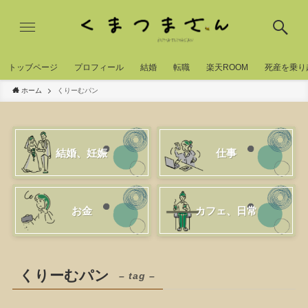
トッブページ
プロフィール
結婚
転職
楽天ROOM
死産を乗り
ホーム
くりーむパン
結婚、妊娠
仕事
お金
カフェ、日常
くりーむパン
– tag –