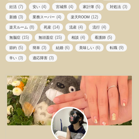
(7)
(4)
(4)
(5)
(3)
妊活
安い
宮城県
家計簿
対処法
(3)
(4)
(12)
新婚
業務スーパー
楽天ROOM
(8)
(14)
(4)
(4)
楽天ルーム
死産
流産
流行
(15)
(15)
(4)
(5)
無脳症
無頭蓋症
相談
看護師
(5)
(3)
(6)
(6)
(9)
節約
簡単
結婚
美味しい
転職
(3)
(3)
辛い
適応障害