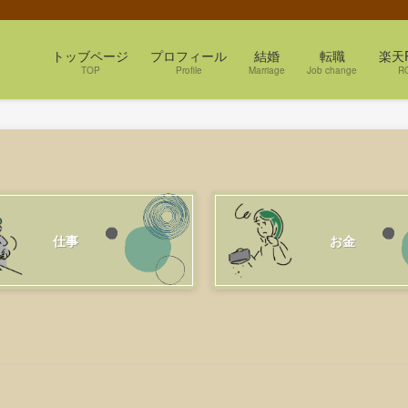
トッブページ
プロフィール
結婚
転職
楽天
TOP
Profile
Marriage
Job change
R
仕事
お金