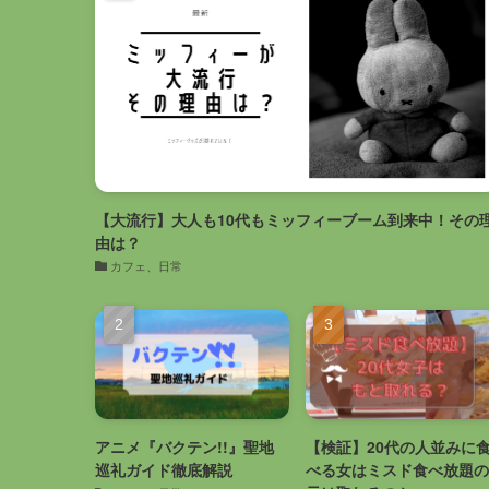
【大流行】大人も10代もミッフィーブーム到来中！その
由は？
カフェ、日常
アニメ『バクテン!!』聖地
【検証】20代の人並みに
巡礼ガイド徹底解説
べる女はミスド食べ放題の