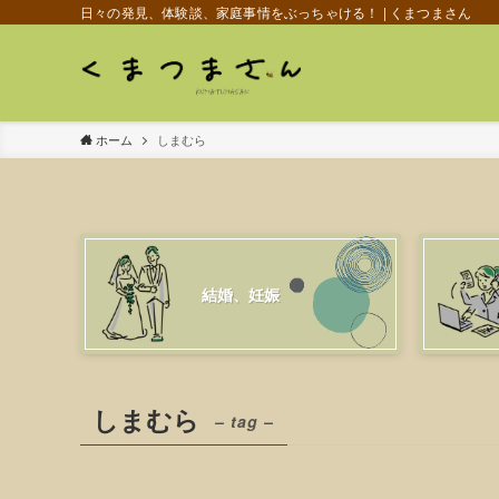
日々の発見、体験談、家庭事情をぶっちゃける！ | くまつまさん
ホーム
しまむら
結婚、妊娠
しまむら
– tag –