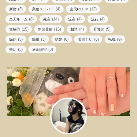
(3)
(4)
(12)
新婚
業務スーパー
楽天ROOM
(8)
(14)
(4)
(4)
楽天ルーム
死産
流産
流行
(15)
(15)
(4)
(5)
無脳症
無頭蓋症
相談
看護師
(5)
(3)
(6)
(6)
(9)
節約
簡単
結婚
美味しい
転職
(3)
(3)
辛い
適応障害