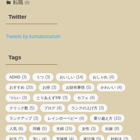
転職
(9)
Twitter
Tweets by kumatumasan
Tags
(3)
(3)
(14)
(4)
ADHD
うつ
おいしい
おしゃれ
(20)
(3)
(5)
(4)
おすすめ
お得
お財布事情
かわいい
(3)
(3)
(4)
つらい
とりあえず3年
カフェ
(5)
(4)
(3)
クリック数
ブログ
ランクの上げ方
(3)
(4)
(15)
ランクアップ
レインボーベビー
乗り越え方
(6)
(5)
(15)
(3)
(8)
人気
同棲
夫婦
女性
妊娠
(7)
(4)
(4)
(5)
(3)
妊活
安い
宮城県
家計簿
対処法