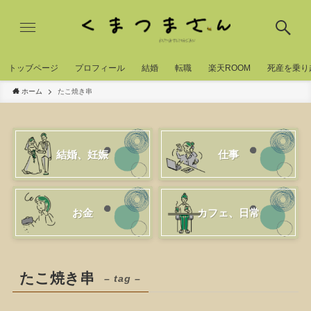
トッブページ
プロフィール
結婚
転職
楽天ROOM
死産を乗り
ホーム
たこ焼き串
結婚、妊娠
仕事
お金
カフェ、日常
たこ焼き串
– tag –