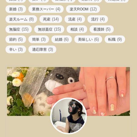
(3)
(4)
(12)
新婚
業務スーパー
楽天ROOM
(8)
(14)
(4)
(4)
楽天ルーム
死産
流産
流行
(15)
(15)
(4)
(5)
無脳症
無頭蓋症
相談
看護師
(5)
(3)
(6)
(6)
(9)
節約
簡単
結婚
美味しい
転職
(3)
(3)
辛い
適応障害