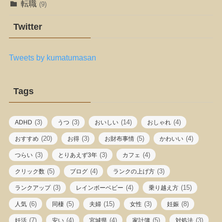
転職
(9)
Twitter
Tweets by kumatumasan
Tags
(3)
(3)
(14)
(4)
ADHD
うつ
おいしい
おしゃれ
(20)
(3)
(5)
(4)
おすすめ
お得
お財布事情
かわいい
(3)
(3)
(4)
つらい
とりあえず3年
カフェ
(5)
(4)
(3)
クリック数
ブログ
ランクの上げ方
(3)
(4)
(15)
ランクアップ
レインボーベビー
乗り越え方
(6)
(5)
(15)
(3)
(8)
人気
同棲
夫婦
女性
妊娠
(7)
(4)
(4)
(5)
(3)
妊活
安い
宮城県
家計簿
対処法