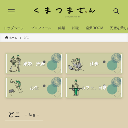
トッブページ
プロフィール
結婚
転職
楽天ROOM
死産を乗り
ホーム
どこ
結婚、妊娠
仕事
お金
カフェ、日常
どこ
– tag –