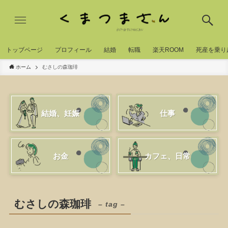
トッブページ
プロフィール
結婚
転職
楽天ROOM
死産を乗り
ホーム
むさしの森珈琲
結婚、妊娠
仕事
お金
カフェ、日常
むさしの森珈琲
– tag –