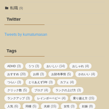
転職
(9)
Twitter
Tweets by kumatumasan
Tags
(3)
(3)
(14)
(4)
ADHD
うつ
おいしい
おしゃれ
(20)
(3)
(5)
(4)
おすすめ
お得
お財布事情
かわいい
(3)
(3)
(4)
つらい
とりあえず3年
カフェ
(5)
(4)
(3)
クリック数
ブログ
ランクの上げ方
(3)
(4)
(15)
ランクアップ
レインボーベビー
乗り越え方
(6)
(5)
(15)
(3)
(8)
人気
同棲
夫婦
女性
妊娠