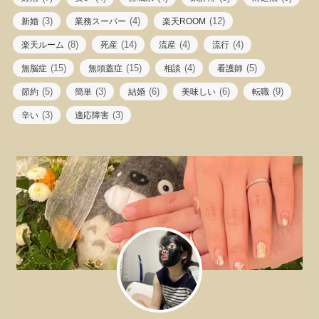
(3)
(4)
(12)
新婚
業務スーパー
楽天ROOM
(8)
(14)
(4)
(4)
楽天ルーム
死産
流産
流行
(15)
(15)
(4)
(5)
無脳症
無頭蓋症
相談
看護師
(5)
(3)
(6)
(6)
(9)
節約
簡単
結婚
美味しい
転職
(3)
(3)
辛い
適応障害