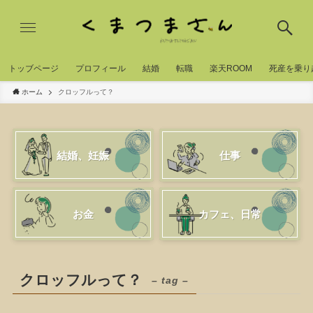
トッブページ
プロフィール
結婚
転職
楽天ROOM
死産を乗り
ホーム
クロッフルって？
結婚、妊娠
仕事
お金
カフェ、日常
クロッフルって？
– tag –