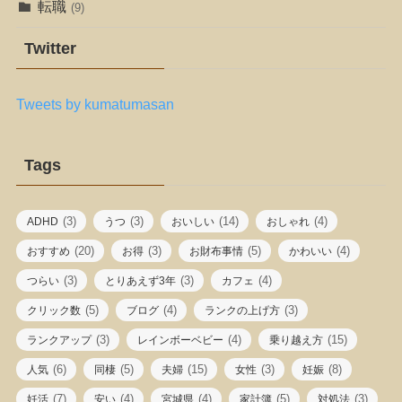
転職
(9)
Twitter
Tweets by kumatumasan
Tags
(3)
(3)
(14)
(4)
ADHD
うつ
おいしい
おしゃれ
(20)
(3)
(5)
(4)
おすすめ
お得
お財布事情
かわいい
(3)
(3)
(4)
つらい
とりあえず3年
カフェ
(5)
(4)
(3)
クリック数
ブログ
ランクの上げ方
(3)
(4)
(15)
ランクアップ
レインボーベビー
乗り越え方
(6)
(5)
(15)
(3)
(8)
人気
同棲
夫婦
女性
妊娠
(7)
(4)
(4)
(5)
(3)
妊活
安い
宮城県
家計簿
対処法