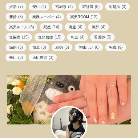
(7)
(4)
(4)
(5)
(3)
妊活
安い
宮城県
家計簿
対処法
(3)
(4)
(12)
新婚
業務スーパー
楽天ROOM
(8)
(14)
(4)
(4)
楽天ルーム
死産
流産
流行
(15)
(15)
(4)
(5)
無脳症
無頭蓋症
相談
看護師
(5)
(3)
(6)
(6)
(9)
節約
簡単
結婚
美味しい
転職
(3)
(3)
辛い
適応障害