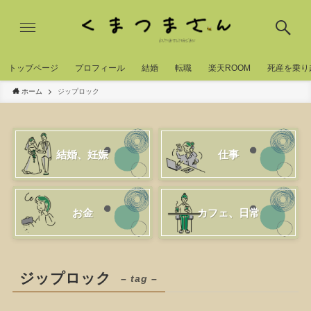
トッブページ
プロフィール
結婚
転職
楽天ROOM
死産を乗り
ホーム
ジップロック
結婚、妊娠
仕事
お金
カフェ、日常
ジップロック
– tag –