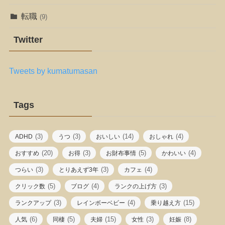
転職
(9)
Twitter
Tweets by kumatumasan
Tags
(3)
(3)
(14)
(4)
ADHD
うつ
おいしい
おしゃれ
(20)
(3)
(5)
(4)
おすすめ
お得
お財布事情
かわいい
(3)
(3)
(4)
つらい
とりあえず3年
カフェ
(5)
(4)
(3)
クリック数
ブログ
ランクの上げ方
(3)
(4)
(15)
ランクアップ
レインボーベビー
乗り越え方
(6)
(5)
(15)
(3)
(8)
人気
同棲
夫婦
女性
妊娠