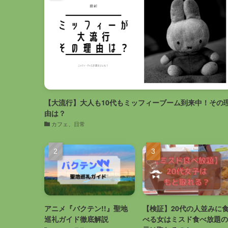
【大流行】大人も10代もミッフィーブーム到来中！その
由は？
カフェ、日常
アニメ『バクテン!!』聖地
【検証】20代の人並みに
巡礼ガイド徹底解説
べる女はミスド食べ放題の