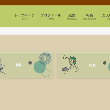
トッブページ
プロフィール
結婚
転職
楽天
TOP
Profile
Marriage
Job change
R
仕事
お金