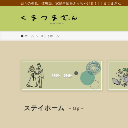
日々の発見、体験談、家庭事情をぶっちゃける！ | くまつまさん
ホーム
ステイホーム
結婚、妊娠
ステイホーム
– tag –