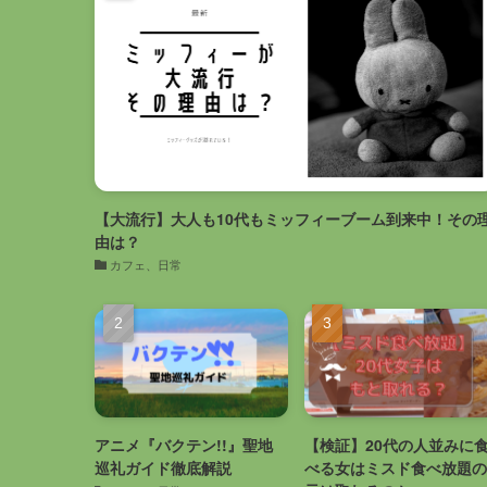
【大流行】大人も10代もミッフィーブーム到来中！その
由は？
カフェ、日常
アニメ『バクテン!!』聖地
【検証】20代の人並みに
巡礼ガイド徹底解説
べる女はミスド食べ放題の