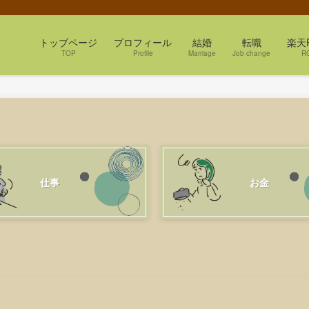
トッブページ
プロフィール
結婚
転職
楽天
TOP
Profile
Marriage
Job change
R
仕事
お金