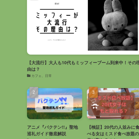
【大流行】大人も10代もミッフィーブーム到来中！その
由は？
カフェ、日常
アニメ『バクテン!!』聖地
【検証】20代の人並みに
巡礼ガイド徹底解説
べる女はミスド食べ放題の