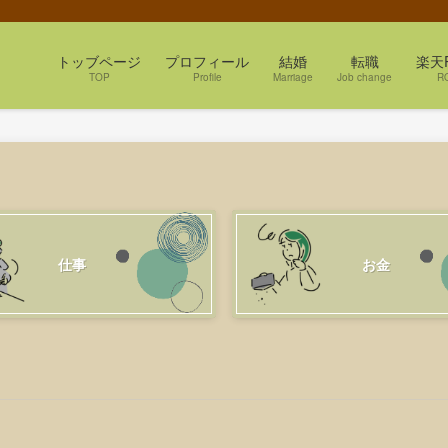
トッブページ
プロフィール
結婚
転職
楽天
TOP
Profile
Marriage
Job change
R
仕事
お金