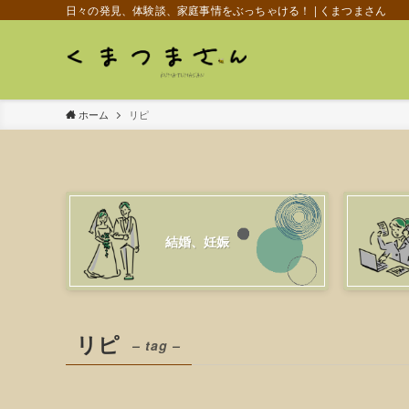
日々の発見、体験談、家庭事情をぶっちゃける！ | くまつまさん
ホーム
リピ
結婚、妊娠
リピ
– tag –