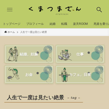
トッブページ
プロフィール
結婚
転職
楽天ROOM
死産を乗り
ホーム
人生で一度は見たい絶景
結婚、妊娠
仕事
お金
カフェ、日常
人生で一度は見たい絶景
– tag –