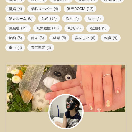
(3)
(4)
(12)
新婚
業務スーパー
楽天ROOM
(8)
(14)
(4)
(4)
楽天ルーム
死産
流産
流行
(15)
(15)
(4)
(5)
無脳症
無頭蓋症
相談
看護師
(5)
(3)
(6)
(6)
(9)
節約
簡単
結婚
美味しい
転職
(3)
(3)
辛い
適応障害