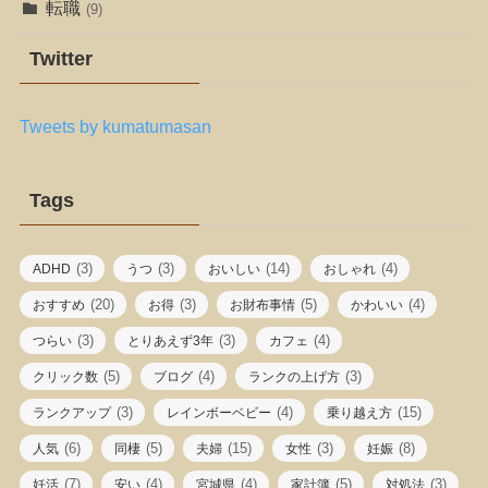
転職
(9)
Twitter
Tweets by kumatumasan
Tags
(3)
(3)
(14)
(4)
ADHD
うつ
おいしい
おしゃれ
(20)
(3)
(5)
(4)
おすすめ
お得
お財布事情
かわいい
(3)
(3)
(4)
つらい
とりあえず3年
カフェ
(5)
(4)
(3)
クリック数
ブログ
ランクの上げ方
(3)
(4)
(15)
ランクアップ
レインボーベビー
乗り越え方
(6)
(5)
(15)
(3)
(8)
人気
同棲
夫婦
女性
妊娠
(7)
(4)
(4)
(5)
(3)
妊活
安い
宮城県
家計簿
対処法