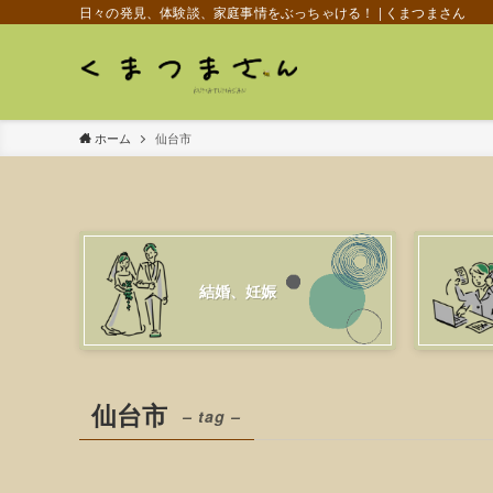
日々の発見、体験談、家庭事情をぶっちゃける！ | くまつまさん
ホーム
仙台市
結婚、妊娠
仙台市
– tag –