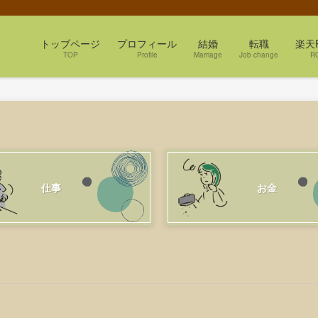
トッブページ
プロフィール
結婚
転職
楽天
TOP
Profile
Marriage
Job change
R
仕事
お金