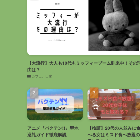
【大流行】大人も10代もミッフィーブーム到来中！その
由は？
カフェ、日常
アニメ『バクテン!!』聖地
【検証】20代の人並みに
巡礼ガイド徹底解説
べる女はミスド食べ放題の