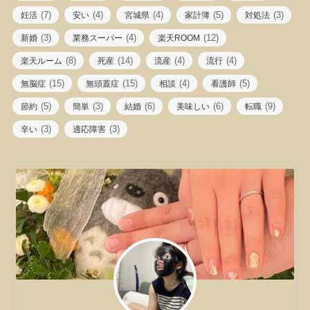
(7)
(4)
(4)
(5)
(3)
妊活
安い
宮城県
家計簿
対処法
(3)
(4)
(12)
新婚
業務スーパー
楽天ROOM
(8)
(14)
(4)
(4)
楽天ルーム
死産
流産
流行
(15)
(15)
(4)
(5)
無脳症
無頭蓋症
相談
看護師
(5)
(3)
(6)
(6)
(9)
節約
簡単
結婚
美味しい
転職
(3)
(3)
辛い
適応障害