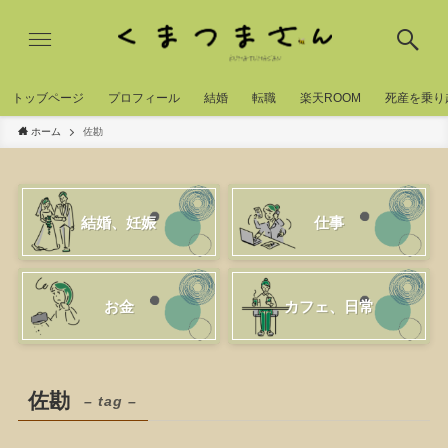
トッブページ
プロフィール
結婚
転職
楽天ROOM
死産を乗り
ホーム
佐勘
結婚、妊娠
仕事
お金
カフェ、日常
佐勘
– tag –