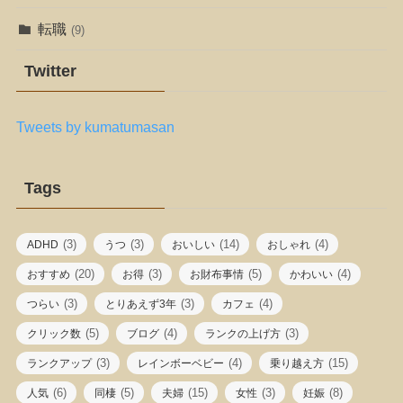
転職
(9)
Twitter
Tweets by kumatumasan
Tags
(3)
(3)
(14)
(4)
ADHD
うつ
おいしい
おしゃれ
(20)
(3)
(5)
(4)
おすすめ
お得
お財布事情
かわいい
(3)
(3)
(4)
つらい
とりあえず3年
カフェ
(5)
(4)
(3)
クリック数
ブログ
ランクの上げ方
(3)
(4)
(15)
ランクアップ
レインボーベビー
乗り越え方
(6)
(5)
(15)
(3)
(8)
人気
同棲
夫婦
女性
妊娠