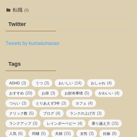
転職
(9)
Twitter
Tweets by kumatumasan
Tags
(3)
(3)
(14)
(4)
ADHD
うつ
おいしい
おしゃれ
(20)
(3)
(5)
(4)
おすすめ
お得
お財布事情
かわいい
(3)
(3)
(4)
つらい
とりあえず3年
カフェ
(5)
(4)
(3)
クリック数
ブログ
ランクの上げ方
(3)
(4)
(15)
ランクアップ
レインボーベビー
乗り越え方
(6)
(5)
(15)
(3)
(8)
人気
同棲
夫婦
女性
妊娠