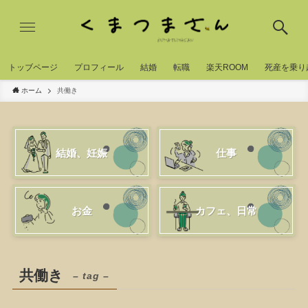
トッブページ
プロフィール
結婚
転職
楽天ROOM
死産を乗り
ホーム
共働き
結婚、妊娠
仕事
お金
カフェ、日常
共働き
– tag –