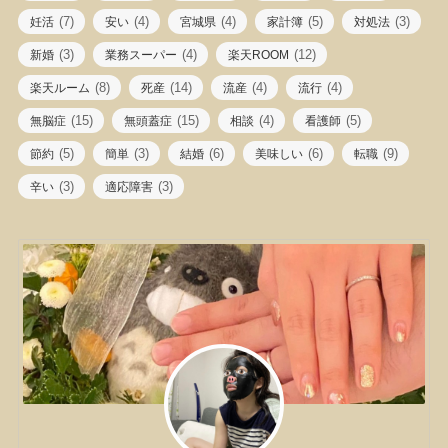
(7)
(4)
(4)
(5)
(3)
妊活
安い
宮城県
家計簿
対処法
(3)
(4)
(12)
新婚
業務スーパー
楽天ROOM
(8)
(14)
(4)
(4)
楽天ルーム
死産
流産
流行
(15)
(15)
(4)
(5)
無脳症
無頭蓋症
相談
看護師
(5)
(3)
(6)
(6)
(9)
節約
簡単
結婚
美味しい
転職
(3)
(3)
辛い
適応障害