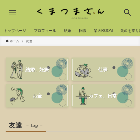
トッブページ
プロフィール
結婚
転職
楽天ROOM
死産を乗り
ホーム
友達
結婚、妊娠
仕事
お金
カフェ、日常
友達
– tag –