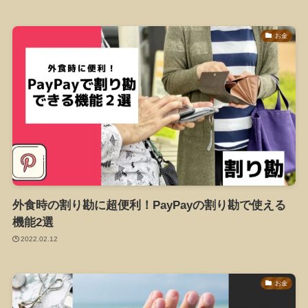
お金
外食時の割り勘に超便利！PayPayの割り勘で使える
機能2選
2022.02.12
お金