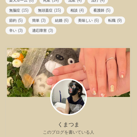
(8)
(14)
(4)
(4)
楽天ルーム
死産
流産
流行
(15)
(15)
(4)
(5)
無脳症
無頭蓋症
相談
看護師
(5)
(3)
(6)
(6)
(9)
節約
簡単
結婚
美味しい
転職
(3)
(3)
辛い
適応障害
くまつま
このブログを書いている人