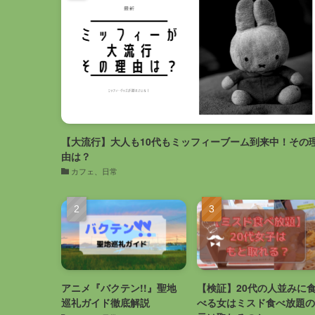
【大流行】大人も10代もミッフィーブーム到来中！その
由は？
カフェ、日常
アニメ『バクテン!!』聖地
【検証】20代の人並みに
巡礼ガイド徹底解説
べる女はミスド食べ放題の