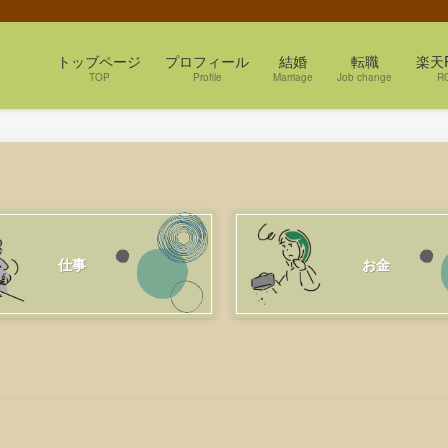
トッブページ
プロフィール
結婚
転職
楽天
TOP
Profile
Marriage
Job change
R
仕事
お金