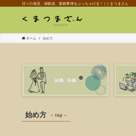
日々の発見、体験談、家庭事情をぶっちゃける！ | くまつまさん
ホーム
始め方
結婚、妊娠
始め方
– tag –