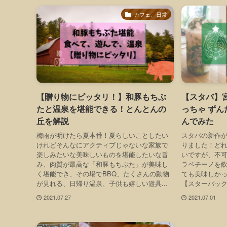
カフェ、日常
【贈り物にピッタリ！】和豚もちぶ
【スタバ】
たと温泉を堪能できる！とんとんの
っちゃ ず
丘を解説
んでみた
梅雨が明けたら夏本番！夏らしいことしたい
スタバの新作が
けれどそんなにアクティブじゃないな家族で
りました！ど
楽しみたいな美味しいものを堪能したいな旨
いですが、不
み、肉質が最高な「和豚もちぶた」が美味し
ラペチーノを
く堪能でき、その場でBBQ、たくさんの動物
ても美味しか
が見れる、日帰り温泉、子供も嬉しい遊具...
【スターバック
2021.07.27
2021.07.01