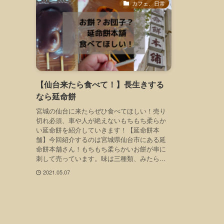
カフェ、日常
【仙台来たら食べて！】長生きする
なら延命餅
宮城の仙台に来たらぜひ食べてほしい！売り
切れ必須、車や人が絶えないもちもち柔らか
い延命餅を紹介していきます！【延命餅本
舗】今回紹介するのは宮城県仙台市にある延
命餅本舗さん！もちもち柔らかいお餅が串に
刺して売っています。味は三種類、みたら...
2021.05.07