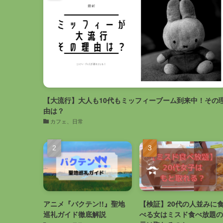
【大流行】大人も10代もミッフィーブーム到来中！その
由は？
カフェ、日常
アニメ『バクテン!!』聖地
【検証】20代の人並みに
巡礼ガイド徹底解説
べる女はミスド食べ放題の