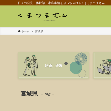
日々の発見、体験談、家庭事情をぶっちゃける！ | くまつまさん
ホーム
宮城県
結婚、妊娠
宮城県
– tag –