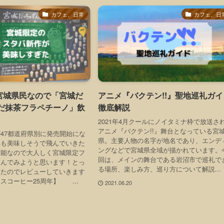
カフェ、日常
カフェ、日
宮城県民なので「宮城だ
アニメ『バクテン!!』聖地巡礼ガイ
んだ抹茶フラペチーノ」飲
徹底解説
2021年4月クールにノイタミナ枠で放送さ
アニメ『バクテン!!』舞台となっている宮
47都道府県別に発売開始にな
県。主要人物の名字が地名であり、エンデ
れも美味しそうで飛んでいきた
ングなどで宮城県全域が描かれています。
可能なので大人しく宮城限定フ
回は、メインの舞台である岩沼市で巡礼で
飲んでみようと思います！とっ
る場所、楽しみ方、巡り方について解説...
ったのでレビューしていきます
スコーヒー25周年】 ...
2021.06.20