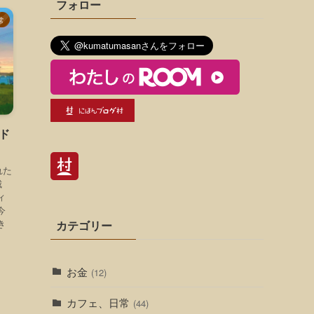
フォロー
常
ド
れた
城
ィ
今
き
カテゴリー
お金
(12)
カフェ、日常
(44)