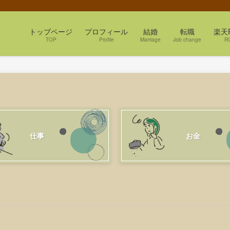
トッブページ
プロフィール
結婚
転職
楽天
TOP
Profile
Marriage
Job change
R
仕事
お金