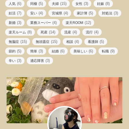
(6)
(5)
(15)
(3)
(8)
人気
同棲
夫婦
女性
妊娠
(7)
(4)
(4)
(5)
(3)
妊活
安い
宮城県
家計簿
対処法
(3)
(4)
(12)
新婚
業務スーパー
楽天ROOM
(8)
(14)
(4)
(4)
楽天ルーム
死産
流産
流行
(15)
(15)
(4)
(5)
無脳症
無頭蓋症
相談
看護師
(5)
(3)
(6)
(6)
(9)
節約
簡単
結婚
美味しい
転職
(3)
(3)
辛い
適応障害