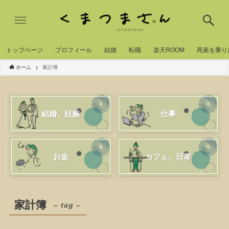
トッブページ
プロフィール
結婚
転職
楽天ROOM
死産を乗り
ホーム
家計簿
結婚、妊娠
仕事
お金
カフェ、日常
家計簿
– tag –