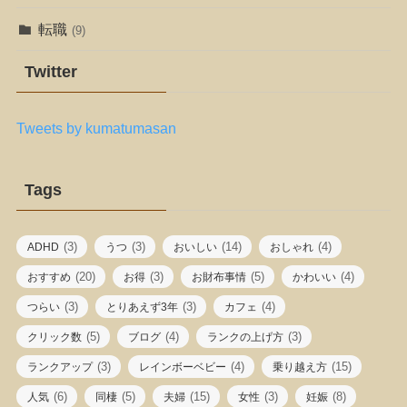
転職
(9)
Twitter
Tweets by kumatumasan
Tags
(3)
(3)
(14)
(4)
ADHD
うつ
おいしい
おしゃれ
(20)
(3)
(5)
(4)
おすすめ
お得
お財布事情
かわいい
(3)
(3)
(4)
つらい
とりあえず3年
カフェ
(5)
(4)
(3)
クリック数
ブログ
ランクの上げ方
(3)
(4)
(15)
ランクアップ
レインボーベビー
乗り越え方
(6)
(5)
(15)
(3)
(8)
人気
同棲
夫婦
女性
妊娠