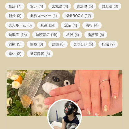
(7)
(4)
(4)
(5)
(3)
妊活
安い
宮城県
家計簿
対処法
(3)
(4)
(12)
新婚
業務スーパー
楽天ROOM
(8)
(14)
(4)
(4)
楽天ルーム
死産
流産
流行
(15)
(15)
(4)
(5)
無脳症
無頭蓋症
相談
看護師
(5)
(3)
(6)
(6)
(9)
節約
簡単
結婚
美味しい
転職
(3)
(3)
辛い
適応障害