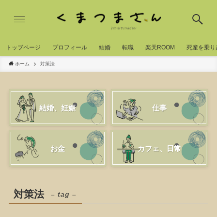
トッブページ
プロフィール
結婚
転職
楽天ROOM
死産を乗り
ホーム
対策法
結婚、妊娠
仕事
お金
カフェ、日常
対策法
– tag –