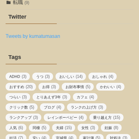
転職
(9)
Twitter
Tweets by kumatumasan
Tags
(3)
(3)
(14)
(4)
ADHD
うつ
おいしい
おしゃれ
(20)
(3)
(5)
(4)
おすすめ
お得
お財布事情
かわいい
(3)
(3)
(4)
つらい
とりあえず3年
カフェ
(5)
(4)
(3)
クリック数
ブログ
ランクの上げ方
(3)
(4)
(15)
ランクアップ
レインボーベビー
乗り越え方
(6)
(5)
(15)
(3)
(8)
人気
同棲
夫婦
女性
妊娠
(7)
(4)
(4)
(5)
(3)
妊活
安い
宮城県
家計簿
対処法