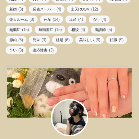
(3)
(4)
(12)
新婚
業務スーパー
楽天ROOM
(8)
(14)
(4)
(4)
楽天ルーム
死産
流産
流行
(15)
(15)
(4)
(5)
無脳症
無頭蓋症
相談
看護師
(5)
(3)
(6)
(6)
(9)
節約
簡単
結婚
美味しい
転職
(3)
(3)
辛い
適応障害