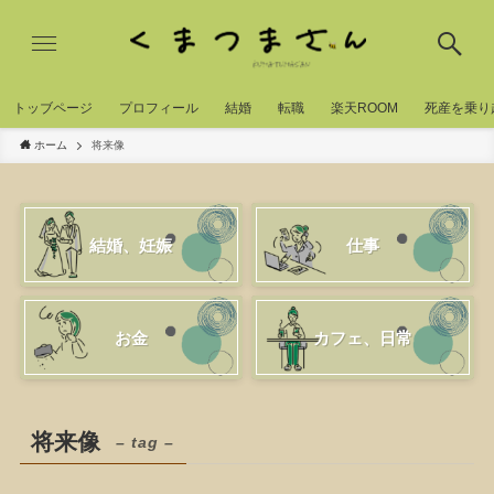
トッブページ
プロフィール
結婚
転職
楽天ROOM
死産を乗り
ホーム
将来像
結婚、妊娠
仕事
お金
カフェ、日常
将来像
– tag –