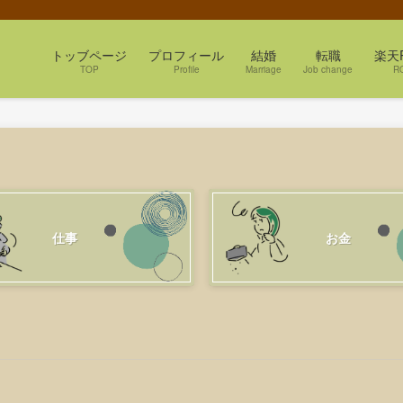
トッブページ
プロフィール
結婚
転職
楽天
TOP
Profile
Marriage
Job change
R
仕事
お金