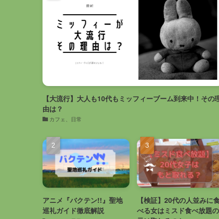
【大流行】大人も10代もミッフィーブーム到来中！その
由は？
カフェ、日常
アニメ『バクテン!!』聖地
【検証】20代の人並みに
巡礼ガイド徹底解説
べる女はミスド食べ放題の