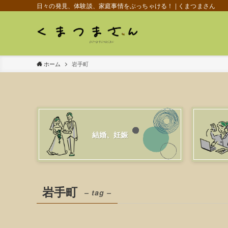
日々の発見、体験談、家庭事情をぶっちゃける！ | くまつまさん
ホーム
岩手町
結婚、妊娠
岩手町
– tag –