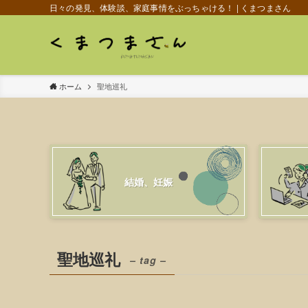
日々の発見、体験談、家庭事情をぶっちゃける！ | くまつまさん
ホーム
聖地巡礼
結婚、妊娠
聖地巡礼
– tag –