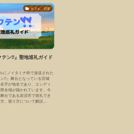
カフェ、日常
テン!!』聖地巡礼ガイド
クールにノイタミナ枠で放送された
ン!!』舞台となっている宮城
の名字が地名であり、エンディ
城県全域が描かれています。今
の舞台である岩沼市で巡礼でき
方、巡り方について解説...