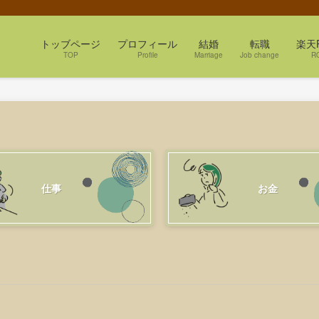
トッブページ
プロフィール
結婚
転職
楽天
TOP
Profile
Marriage
Job change
R
仕事
お金