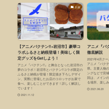
お金
【アニメバクテン‼︎×岩沼市】豪華コ
アニメ『バク
ラボふるさと納税登場！美味しく限
徹底解説
定グッズをGetしよう！
2021年4月
アニメ『バクテ
アニメ『バクテン!!』と舞台となった岩沼市の
県。主要人物
夢のコラボ！岩沼市とバクテン!!コラボ限定の
ングなどで宮
ふるさと納税が登場！限定描き下ろしデザイ
回は、メイン
ン、実際に登場したお店のコロッケがお家で
る場所、楽しみ
食べ、楽しむことができます！詳しく解説し
ています！
2021.06.20
2021.11.12