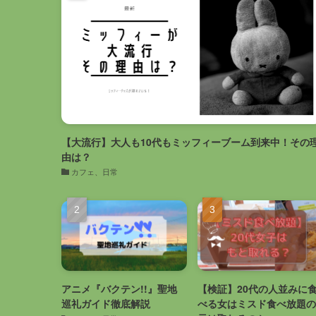
【大流行】大人も10代もミッフィーブーム到来中！その
由は？
カフェ、日常
アニメ『バクテン!!』聖地
【検証】20代の人並みに
巡礼ガイド徹底解説
べる女はミスド食べ放題の