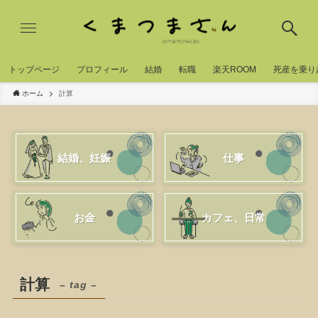
トッブページ
プロフィール
結婚
転職
楽天ROOM
死産を乗り
ホーム
計算
結婚、妊娠
仕事
お金
カフェ、日常
計算
– tag –