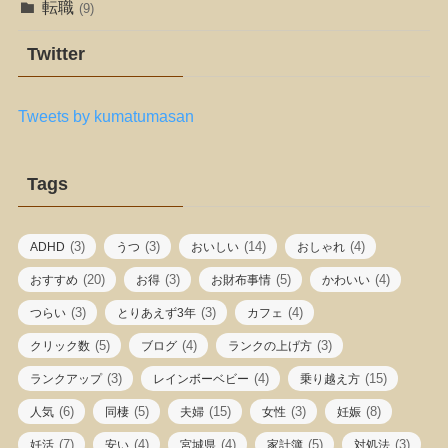
転職
(9)
Twitter
Tweets by kumatumasan
Tags
(3)
(3)
(14)
(4)
ADHD
うつ
おいしい
おしゃれ
(20)
(3)
(5)
(4)
おすすめ
お得
お財布事情
かわいい
(3)
(3)
(4)
つらい
とりあえず3年
カフェ
(5)
(4)
(3)
クリック数
ブログ
ランクの上げ方
(3)
(4)
(15)
ランクアップ
レインボーベビー
乗り越え方
(6)
(5)
(15)
(3)
(8)
人気
同棲
夫婦
女性
妊娠
(7)
(4)
(4)
(5)
(3)
妊活
安い
宮城県
家計簿
対処法