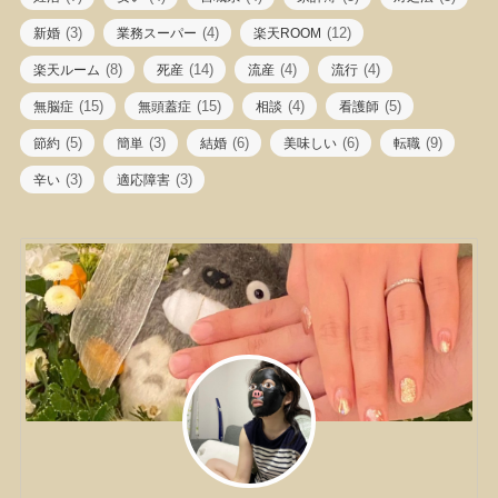
(3)
(4)
(12)
新婚
業務スーパー
楽天ROOM
(8)
(14)
(4)
(4)
楽天ルーム
死産
流産
流行
(15)
(15)
(4)
(5)
無脳症
無頭蓋症
相談
看護師
(5)
(3)
(6)
(6)
(9)
節約
簡単
結婚
美味しい
転職
(3)
(3)
辛い
適応障害