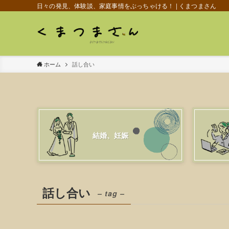
日々の発見、体験談、家庭事情をぶっちゃける！ | くまつまさん
ホーム
話し合い
結婚、妊娠
話し合い
– tag –