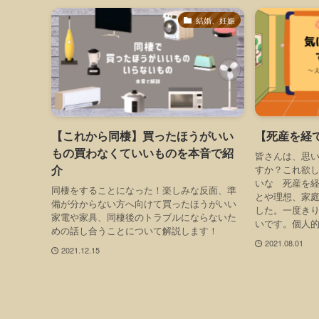
結婚、妊娠
【これから同棲】買ったほうがいい
【死産を経
もの買わなくていいものを本音で紹
皆さんは、思
介
すか？これ欲
いな 死産を
同棲をすることになった！楽しみな反面、準
とや理想、家
備が分からない方へ向けて買ったほうがいい
した。一度き
家電や家具、同棲後のトラブルにならないた
いです。個人的
めの話し合うことについて解説します！
2021.08.01
2021.12.15