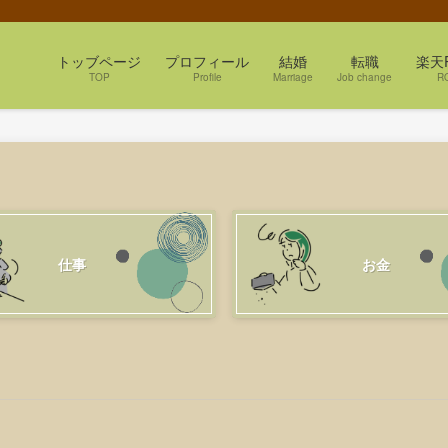
トッブページ
プロフィール
結婚
転職
楽天
TOP
Profile
Marriage
Job change
R
仕事
お金