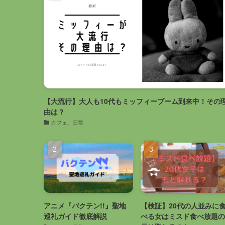
【大流行】大人も10代もミッフィーブーム到来中！その
由は？
カフェ、日常
アニメ『バクテン!!』聖地
【検証】20代の人並みに
巡礼ガイド徹底解説
べる女はミスド食べ放題の