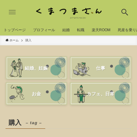
トッブページ
プロフィール
結婚
転職
楽天ROOM
死産を乗り
ホーム
購入
結婚、妊娠
仕事
お金
カフェ、日常
購入
– tag –