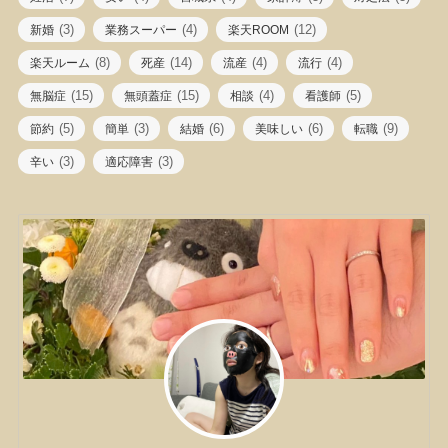
(3)
(4)
(12)
新婚
業務スーパー
楽天ROOM
(8)
(14)
(4)
(4)
楽天ルーム
死産
流産
流行
(15)
(15)
(4)
(5)
無脳症
無頭蓋症
相談
看護師
(5)
(3)
(6)
(6)
(9)
節約
簡単
結婚
美味しい
転職
(3)
(3)
辛い
適応障害