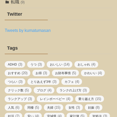
転職
(9)
Twitter
Tweets by kumatumasan
Tags
(3)
(3)
(14)
(4)
ADHD
うつ
おいしい
おしゃれ
(20)
(3)
(5)
(4)
おすすめ
お得
お財布事情
かわいい
(3)
(3)
(4)
つらい
とりあえず3年
カフェ
(5)
(4)
(3)
クリック数
ブログ
ランクの上げ方
(3)
(4)
(15)
ランクアップ
レインボーベビー
乗り越え方
(6)
(5)
(15)
(3)
(8)
人気
同棲
夫婦
女性
妊娠
(7)
(4)
(4)
(5)
(3)
妊活
安い
宮城県
家計簿
対処法