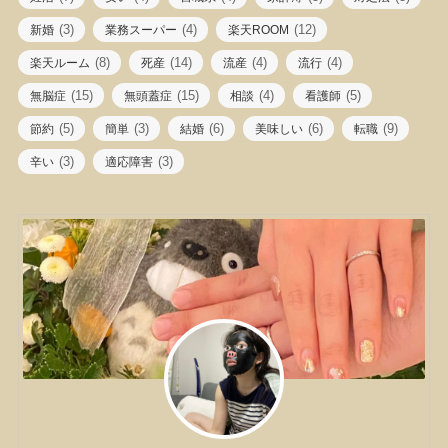
(3)
(4)
(12)
新婚
業務スーパー
楽天ROOM
(8)
(14)
(4)
(4)
楽天ルーム
死産
流産
流行
(15)
(15)
(4)
(5)
無脳症
無頭蓋症
相談
看護師
(5)
(3)
(6)
(6)
(9)
節約
簡単
結婚
美味しい
転職
(3)
(3)
辛い
適応障害