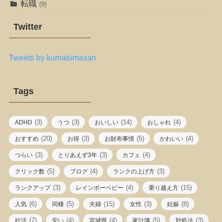
転職
(9)
Twitter
Tweets by kumatumasan
Tags
(3)
(3)
(14)
(4)
ADHD
うつ
おいしい
おしゃれ
(20)
(3)
(5)
(4)
おすすめ
お得
お財布事情
かわいい
(3)
(3)
(4)
つらい
とりあえず3年
カフェ
(5)
(4)
(3)
クリック数
ブログ
ランクの上げ方
(3)
(4)
(15)
ランクアップ
レインボーベビー
乗り越え方
(6)
(5)
(15)
(3)
(8)
人気
同棲
夫婦
女性
妊娠
(7)
(4)
(4)
(5)
(3)
妊活
安い
宮城県
家計簿
対処法