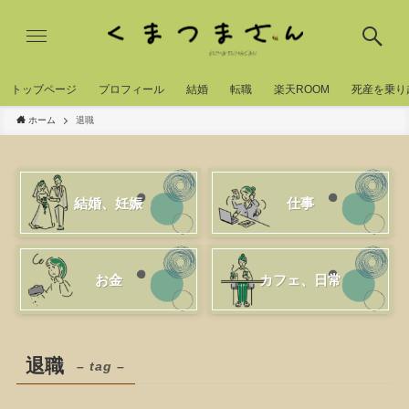
トッブページ
プロフィール
結婚
転職
楽天ROOM
死産を乗り
ホーム
退職
結婚、妊娠
仕事
お金
カフェ、日常
退職
– tag –