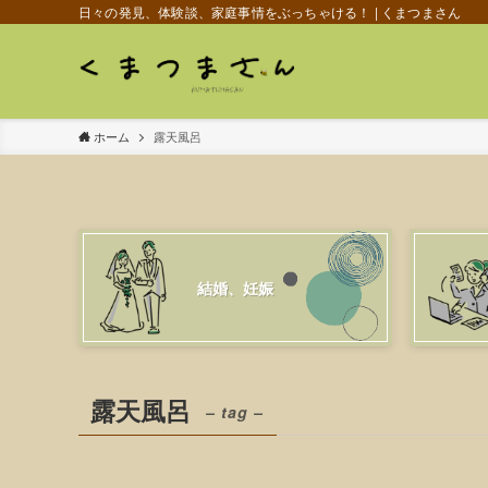
日々の発見、体験談、家庭事情をぶっちゃける！ | くまつまさん
ホーム
露天風呂
結婚、妊娠
露天風呂
– tag –