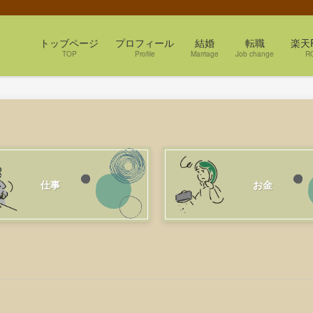
トッブページ
プロフィール
結婚
転職
楽天
TOP
Profile
Marriage
Job change
R
仕事
お金