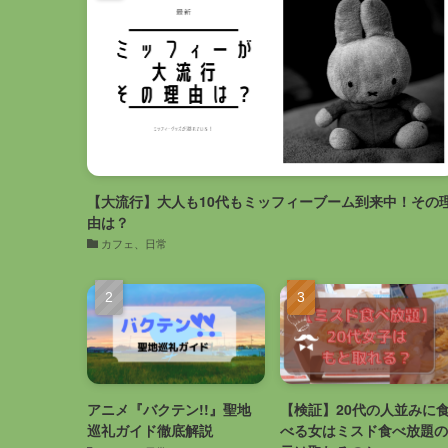
【大流行】大人も10代もミッフィーブーム到来中！その
由は？
カフェ、日常
アニメ『バクテン!!』聖地
【検証】20代の人並みに
巡礼ガイド徹底解説
べる女はミスド食べ放題の