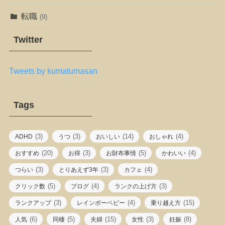
転職
(9)
Twitter
Tweets by kumatumasan
Tags
(3)
(3)
(14)
(4)
ADHD
うつ
おいしい
おしゃれ
(20)
(3)
(5)
(4)
おすすめ
お得
お財布事情
かわいい
(3)
(3)
(4)
つらい
とりあえず3年
カフェ
(5)
(4)
(3)
クリック数
ブログ
ランクの上げ方
(3)
(4)
(15)
ランクアップ
レインボーベビー
乗り越え方
(6)
(5)
(15)
(3)
(8)
人気
同棲
夫婦
女性
妊娠