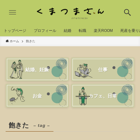
トッブページ
プロフィール
結婚
転職
楽天ROOM
死産を乗り
ホーム
飽きた
結婚、妊娠
仕事
お金
カフェ、日常
飽きた
– tag –