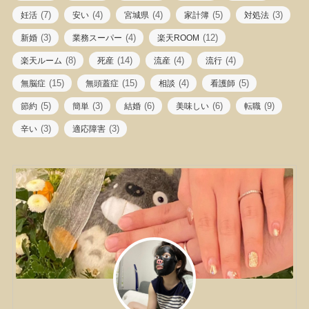
(7)
(4)
(4)
(5)
(3)
妊活
安い
宮城県
家計簿
対処法
(3)
(4)
(12)
新婚
業務スーパー
楽天ROOM
(8)
(14)
(4)
(4)
楽天ルーム
死産
流産
流行
(15)
(15)
(4)
(5)
無脳症
無頭蓋症
相談
看護師
(5)
(3)
(6)
(6)
(9)
節約
簡単
結婚
美味しい
転職
(3)
(3)
辛い
適応障害