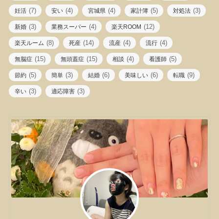
(7)
(4)
(4)
(5)
(3)
妊活
安い
宮城県
家計簿
対処法
(3)
(4)
(12)
新婚
業務スーパー
楽天ROOM
(8)
(14)
(4)
(4)
楽天ルーム
死産
流産
流行
(15)
(15)
(4)
(5)
無脳症
無頭蓋症
相談
看護師
(5)
(3)
(6)
(6)
(9)
節約
簡単
結婚
美味しい
転職
(3)
(3)
辛い
適応障害