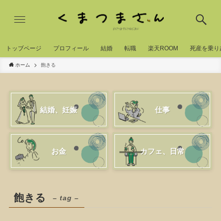
トッブページ
プロフィール
結婚
転職
楽天ROOM
死産を乗り
ホーム
飽きる
結婚、妊娠
仕事
お金
カフェ、日常
飽きる
– tag –