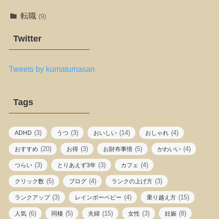
転職
(9)
Twitter
Tweets by kumatumasan
Tags
(3)
(3)
(14)
(4)
ADHD
うつ
おいしい
おしゃれ
(20)
(3)
(5)
(4)
おすすめ
お得
お財布事情
かわいい
(3)
(3)
(4)
つらい
とりあえず3年
カフェ
(5)
(4)
(3)
クリック数
ブログ
ランクの上げ方
(3)
(4)
(15)
ランクアップ
レインボーベビー
乗り越え方
(6)
(5)
(15)
(3)
(8)
人気
同棲
夫婦
女性
妊娠