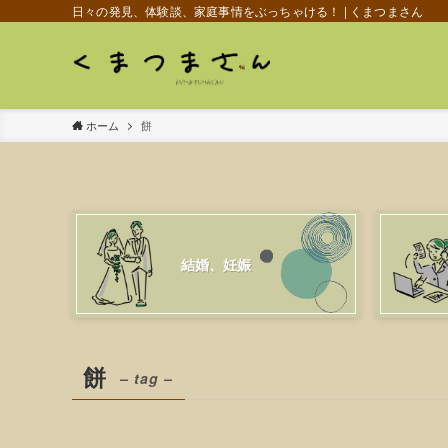
日々の発見、体験談、家庭事情をぶっちゃける！ | くまつまさん
ホーム
餅
結婚、妊娠
餅
– tag –