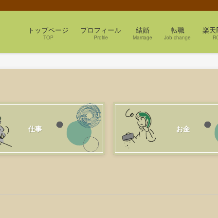
トッブページ
プロフィール
結婚
転職
楽天
TOP
Profile
Marriage
Job change
R
仕事
お金