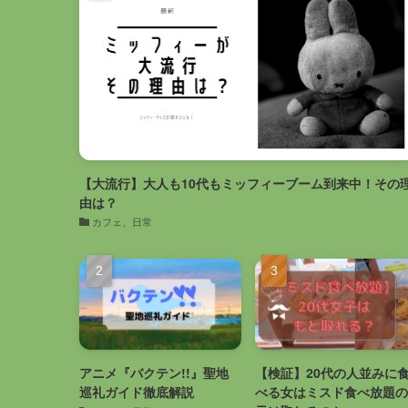
【大流行】大人も10代もミッフィーブーム到来中！その
由は？
カフェ、日常
アニメ『バクテン!!』聖地
【検証】20代の人並みに
巡礼ガイド徹底解説
べる女はミスド食べ放題の