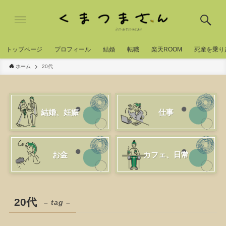
トッブページ
プロフィール
結婚
転職
楽天ROOM
死産を乗り
ホーム
20代
結婚、妊娠
仕事
お金
カフェ、日常
20代
– tag –