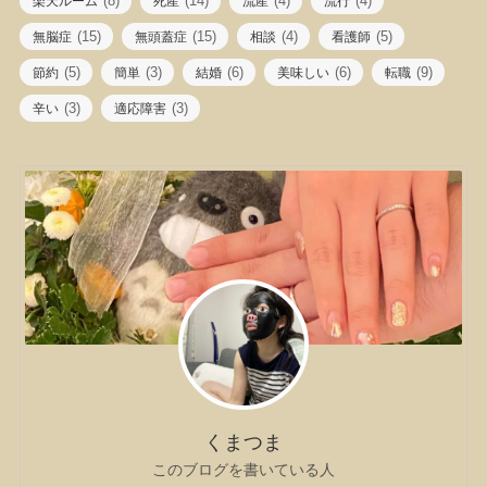
(8)
(14)
(4)
(4)
楽天ルーム
死産
流産
流行
(15)
(15)
(4)
(5)
無脳症
無頭蓋症
相談
看護師
(5)
(3)
(6)
(6)
(9)
節約
簡単
結婚
美味しい
転職
(3)
(3)
辛い
適応障害
くまつま
このブログを書いている人