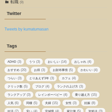
転職
(9)
Twitter
Tweets by kumatumasan
Tags
(3)
(3)
(14)
(4)
ADHD
うつ
おいしい
おしゃれ
(20)
(3)
(5)
(4)
おすすめ
お得
お財布事情
かわいい
(3)
(3)
(4)
つらい
とりあえず3年
カフェ
(5)
(4)
(3)
クリック数
ブログ
ランクの上げ方
(3)
(4)
(15)
ランクアップ
レインボーベビー
乗り越え方
(6)
(5)
(15)
(3)
(8)
人気
同棲
夫婦
女性
妊娠
(7)
(4)
(4)
(5)
(3)
妊活
安い
宮城県
家計簿
対処法