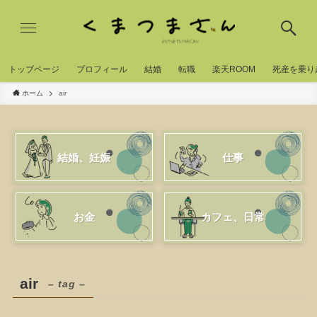
トッブページ
プロフィール
結婚
転職
楽天ROOM
死産を乗り
ホーム
air
結婚、妊娠
仕事
お金
カフェ、日常
air
– tag –