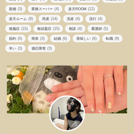
(3)
(4)
(12)
新婚
業務スーパー
楽天ROOM
(8)
(14)
(4)
(4)
楽天ルーム
死産
流産
流行
(15)
(15)
(4)
(5)
無脳症
無頭蓋症
相談
看護師
(5)
(3)
(6)
(6)
(9)
節約
簡単
結婚
美味しい
転職
(3)
(3)
辛い
適応障害